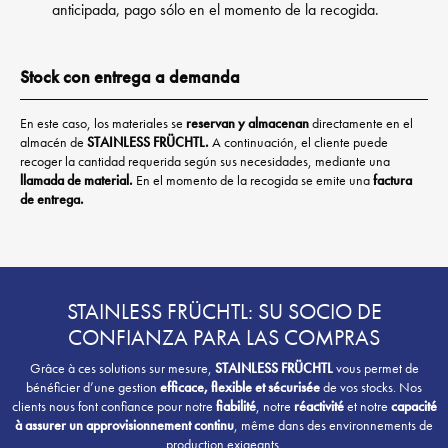
anticipada, pago sólo en el momento de la recogida.
Stock con entrega a demanda
En este caso, los materiales se
reservan y almacenan
directamente en el
almacén de
STAINLESS FRÜCHTL.
A continuación, el cliente puede
recoger la cantidad requerida según sus necesidades, mediante una
llamada de material.
En el momento de la recogida se emite una
factura
de entrega.
STAINLESS FRÜCHTL: SU SOCIO DE
CONFIANZA PARA LAS COMPRAS
Grâce à ces solutions sur mesure,
STAINLESS FRÜCHTL
vous permet de
bénéficier d’une gestion
efficace, flexible et sécurisée
de vos stocks. Nos
clients nous font confiance pour notre
fiabilité
, notre
réactivité
et notre
capacité
à assurer un approvisionnement continu
, même dans des environnements de
production exigeants.