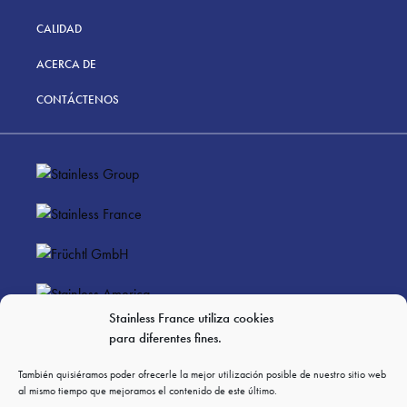
CALIDAD
ACERCA DE
CONTÁCTENOS
Stainless France utiliza cookies
para diferentes fines.
LEGAL NOTICES
PERSONAL DATA PRIVACY
También quisiéramos poder ofrecerle la mejor utilización posible de nuestro sitio web
al mismo tiempo que mejoramos el contenido de este último.
CGV