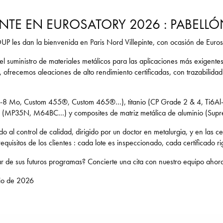
NTE EN EUROSATORY 2026 : PABELLÓ
 les dan la bienvenida en Paris Nord Villepinte, con ocasión de Eurosa
 suministro de materiales metálicos para las aplicaciones más exigentes
 ofrecemos aleaciones de alto rendimiento certificadas, con trazabilida
3-8 Mo, Custom 455®, Custom 465®…), titanio (CP Grade 2 & 4, Ti6Al-
to (MP35N, M64BC…) y composites de matriz metálica de aluminio (Su
do al control de calidad, dirigido por un doctor en metalurgia, y en la
uisitos de los clientes : cada lote es inspeccionado, cada certificado r
r de sus futuros programas? Concierte una cita con nuestro equipo ahor
nio de 2026