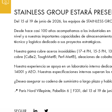
STAINLESS GROUP ESTARÁ PRESE
Del 15 al 19 de junio de 2026, los equipos de STAINLESS GROUP
Desde hace casi 100 años acompañamos a los industriales en el
nivel y a nuestras importantes capacidades de almacenamiento,
técnico y logístico dedicado a sus proyectos estratégicos.
Nuestra gama cubre aceros inoxidables (17-4 PH, 15-5 PH, 1
cobre (CuBe2, ToughMet®, Perf-Met®), aleaciones de cobal
Nuestra experiencia se apoya en un laboratorio interno dedica
14001 y AEO. Nuestras especificaciones internas superan los req
¿Desea asegurar su cadena de suministro a largo plazo y habla
📍 Paris Nord Villepinte, Pabellón 6 | F331, del 15 al 19 de ju
SEGUIR