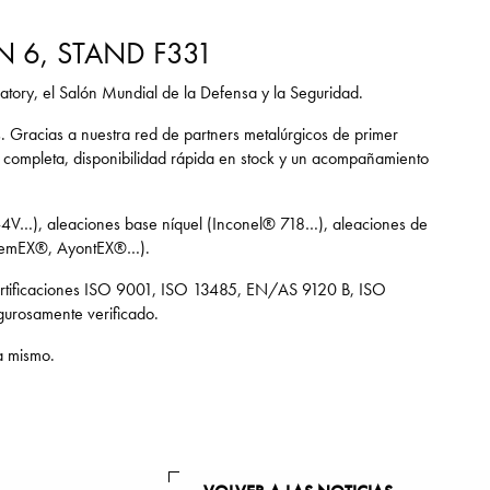
N 6, STAND F331
tory, el Salón Mundial de la Defensa y la Seguridad.
. Gracias a nuestra red de partners metalúrgicos de primer
d completa, disponibilidad rápida en stock y un acompañamiento
4V…), aleaciones base níquel (Inconel® 718…), aleaciones de
premEX®, AyontEX®…).
s certificaciones ISO 9001, ISO 13485, EN/AS 9120 B, ISO
igurosamente verificado.
a mismo.