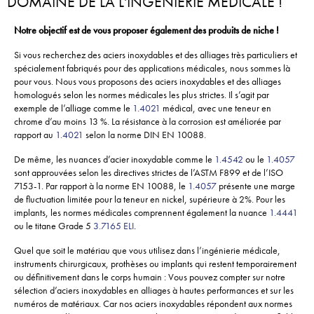
DOMAINE DE LA L'INGÉNIERIE MÉDICALE !
Notre objectif est de vous proposer également des produits de niche !
Si vous recherchez des aciers inoxydables et des alliages très particuliers et
spécialement fabriqués pour des applications médicales, nous sommes là
pour vous. Nous vous proposons des aciers inoxydables et des alliages
homologués selon les normes médicales les plus strictes. Il s’agit par
exemple de l’alliage comme le
1.4021
médical, avec une teneur en
chrome d’au moins 13 %. La résistance à la corrosion est améliorée par
rapport au
1.4021
selon la norme DIN EN 10088.
De même, les nuances d’acier inoxydable comme le
1.4542
ou le
1.4057
sont approuvées selon les directives strictes de l’ASTM F899 et de l’ISO
7153-1. Par rapport à la norme EN 10088, le
1.4057
présente une marge
de fluctuation limitée pour la teneur en nickel, supérieure à 2%. Pour les
implants, les normes médicales comprennent également la nuance
1.4441
ou le titane Grade 5
3.7165 ELI
.
Quel que soit le matériau que vous utilisez dans l’ingénierie médicale,
instruments chirurgicaux, prothèses ou implants qui restent temporairement
ou définitivement dans le corps humain : Vous pouvez compter sur notre
sélection d’aciers inoxydables en alliages à hautes performances et sur les
numéros de matériaux. Car nos aciers inoxydables répondent aux normes