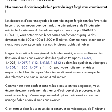
Nos nuances d’acier inoxydable à partir du lingot forgé vous convaincront
!
Les découpes d’acier inoxydable à partir de lingots forgés sont les favoris de
la construction mécanique, de l’industrie alimentaire et de l’ingénierie
médicale. Extrêmement durs et découpés sur mesure par STAINLESS
FRÜCHTL, vous obtenez des blocs carrés confectionnés jusqu’à des
dimensions de 600 x 400 x 1 200 millimètres. Comme nous les tenons en
stock, vous pouvez compter sur nos livraisons rapides et fiables.
Forgés de manière homogène et de haute densité, nous vous livrons des
flans aux dimensions exactes dans les qualités trempées
1.4021
,
1.4028,
1.4057
,
1.4112
,
1.4125
,
1.4542
ou dans les qualités austénitiques
1.4301
,
1.4305
,
1.4571
et 1.4404 pour votre traitement ultérieur
responsable. Nos découpes à la scie aux dimensions exactes respectent
des tolérances de plus ou moins 3 millimètres.
Comme nous vous confectionnons les blocs selon vos exigences, vous
économisez non seulement des temps d’usinage et de processus, mais
aussi les outils qui s’usent rapidement et qui sont nécessaires pour un
usinage fiable et aux dimensions exactes.
C’est surtout dans les secteurs de la construction mécanique, de l’industrie