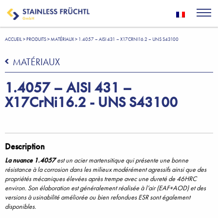
ACCUEIL
>
PRODUITS
>
MATÉRIAUX
>
1.4057 – AISI 431 – X17CRNI16.2 – UNS S43100
MATÉRIAUX
1.4057 – AISI 431 –
X17CrNi16.2 - UNS S43100
Description
La nuance 1.4057
est un acier martensitique qui présente une bonne
résistance à la corrosion dans les milieux modérément agressifs ainsi que des
propriétés mécaniques élevées après trempe avec une dureté de 46HRC
environ.
Son élaboration est généralement réalisée à l’air (EAF+AOD) et des
versions à usinabilité améliorée ou bien refondues ESR sont également
disponibles.