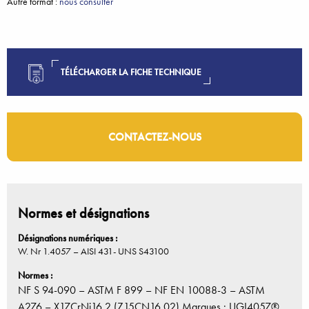
Autre format :
nous consulter
TÉLÉCHARGER LA FICHE TECHNIQUE
CONTACTEZ-NOUS
Normes et désignations
Désignations numériques :
W. Nr 1.4057 – AISI 431- UNS S43100
Normes :
NF S 94-090 – ASTM F 899 – NF EN 10088-3 – ASTM
A276 – X17CrNi16.2 (Z15CN16.02) Marques : UGI4057®,