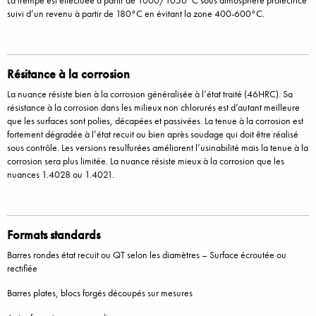
La trempe est effectuée à partir de 1000/1050°C sous atmosphère protectrice
suivi d’un revenu à partir de 180°C en évitant la zone 400-600°C.
Résitance à la corrosion
La nuance résiste bien à la corrosion généralisée à l’état traité (46HRC). Sa
résistance à la corrosion dans les milieux non chlorurés est d’autant meilleure
que les surfaces sont polies, décapées et passivées. La tenue à la corrosion est
fortement dégradée à l’état recuit ou bien après soudage qui doit être réalisé
sous contrôle. Les versions resulfurées améliorent l’usinabilité mais la tenue à la
corrosion sera plus limitée. La nuance résiste mieux à la corrosion que les
nuances 1.4028 ou 1.4021.
Formats standards
Barres rondes état recuit ou QT selon les diamètres – Surface écroutée ou
rectifiée
Barres plates, blocs forgés découpés sur mesures