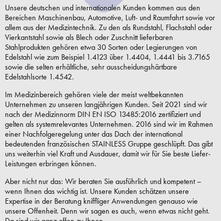
Unsere deutschen und internationalen Kunden kommen aus den
Bereichen Maschinenbau, Automotive, Luft- und Raumfahrt sowie vor
allem aus der Medizintechnik. Zu den als Rundstahl, Flachstahl oder
Vierkantstahl sowie als Blech oder Zuschnitt lieferbaren
Stahlprodukten gehören etwa 30 Sorten oder Legierungen von
Edelstahl wie zum Beispiel 1.4123 über 1.4404, 1.4441 bis 3.7165
sowie die selten erhältliche, sehr ausscheidungshärtbare
Edelstahlsorte 1.4542.
Im Medizinbereich gehören viele der meist weltbekannten
Unternehmen zu unseren langjährigen Kunden. Seit 2021 sind wir
nach der Medizinnorm DIN EN ISO 13485:2016 zertifiziert und
gelten als systemrelevantes Unternehmen. 2016 sind wir im Rahmen
einer Nachfolgeregelung unter das Dach der international
bedeutenden französischen STAINLESS Gruppe geschlüpft. Das gibt
uns weiterhin viel Kraft und Ausdauer, damit wir für Sie beste Liefer-
Leistungen erbringen können.
Aber nicht nur das: Wir beraten Sie ausführlich und kompetent –
wenn Ihnen das wichtig ist. Unsere Kunden schätzen unsere
Expertise in der Beratung kniffliger Anwendungen genauso wie
unsere Offenheit. Denn wir sagen es auch, wenn etwas nicht geht.
Da sind wir ganz offen zu Ihnen.