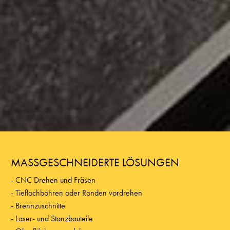
MASSGESCHNEIDERTE LÖSUNGEN
CNC Drehen und Fräsen
Tieflochbohren oder Ronden vordrehen
Brennzuschnitte
Laser- und Stanzbauteile